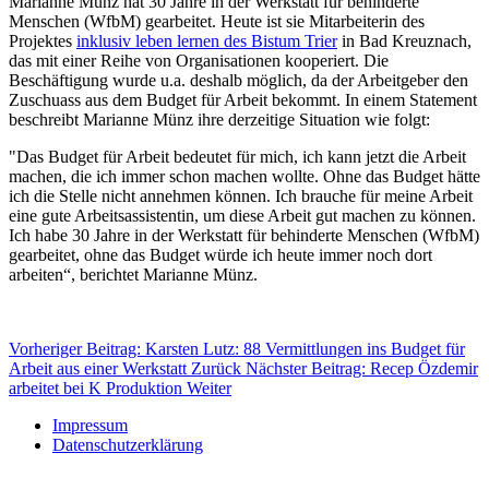
Marianne Münz hat 30 Jahre in der Werkstatt für behinderte
Menschen (WfbM) gearbeitet. Heute ist sie Mitarbeiterin des
Projektes
inklusiv leben lernen des Bistum Trier
in Bad Kreuznach,
das mit einer Reihe von Organisationen kooperiert. Die
Beschäftigung wurde u.a. deshalb möglich, da der Arbeitgeber den
Zuschuass aus dem Budget für Arbeit bekommt. In einem Statement
beschreibt Marianne Münz ihre derzeitige Situation wie folgt:
"Das Budget für Arbeit bedeutet für mich, ich kann jetzt die Arbeit
machen, die ich immer schon machen wollte. Ohne das Budget hätte
ich die Stelle nicht annehmen können. Ich brauche für meine Arbeit
eine gute Arbeitsassistentin, um diese Arbeit gut machen zu können.
Ich habe 30 Jahre in der Werkstatt für behinderte Menschen (WfbM)
gearbeitet, ohne das Budget würde ich heute immer noch dort
arbeiten“, berichtet Marianne Münz.
Vorheriger Beitrag: Karsten Lutz: 88 Vermittlungen ins Budget für
Arbeit aus einer Werkstatt
Zurück
Nächster Beitrag: Recep Özdemir
arbeitet bei K Produktion
Weiter
Impressum
Datenschutzerklärung