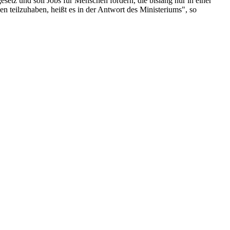
setz und soll Jobs für Menschen fördern, die bislang nur in einer
en teilzuhaben, heißt es in der Antwort des Ministeriums", so