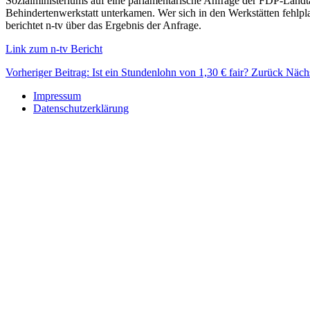
Sozialministeriums auf eine parlamentarische Anfrage der FDP-Landtag
Behindertenwerkstatt unterkamen. Wer sich in den Werkstätten fehlplat
berichtet n-tv über das Ergebnis der Anfrage.
Link zum n-tv Bericht
Vorheriger Beitrag: Ist ein Stundenlohn von 1,30 € fair?
Zurück
Nächs
Impressum
Datenschutzerklärung