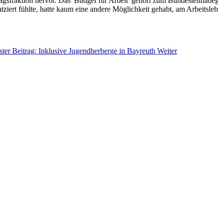
sfraktion hervor. Das 'Budget für Arbeit' gehört zum Bundesteilhabege
ziert fühlte, hatte kaum eine andere Möglichkeit gehabt, am Arbeitsleb
ter Beitrag: Inklusive Jugendherberge in Bayreuth
Weiter