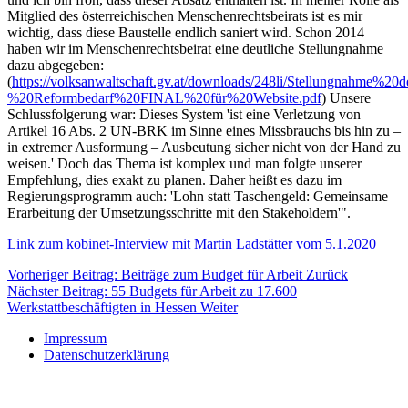
Mitglied des österreichischen Menschenrechtsbeirats ist es mir
wichtig, dass diese Baustelle endlich saniert wird. Schon 2014
haben wir im Menschenrechtsbeirat eine deutliche Stellungnahme
dazu abgegeben:
(
https://volksanwaltschaft.gv.at/downloads/248li/Stellungnahm
%20Reformbedarf%20FINAL%20für%20Website.pdf
) Unsere
Schlussfolgerung war: Dieses System 'ist eine Verletzung von
Artikel 16 Abs. 2 UN-BRK im Sinne eines Missbrauchs bis hin zu –
in extremer Ausformung – Ausbeutung sicher nicht von der Hand zu
weisen.' Doch das Thema ist komplex und man folgte unserer
Empfehlung, dies exakt zu planen. Daher heißt es dazu im
Regierungsprogramm auch: 'Lohn statt Taschengeld: Gemeinsame
Erarbeitung der Umsetzungsschritte mit den Stakeholdern'".
Link zum kobinet-Interview mit Martin Ladstätter vom 5.1.2020
Vorheriger Beitrag: Beiträge zum Budget für Arbeit
Zurück
Nächster Beitrag: 55 Budgets für Arbeit zu 17.600
Werkstattbeschäftigten in Hessen
Weiter
Impressum
Datenschutzerklärung