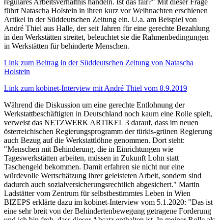
reguläres Arbeitsverhältnis handeln. Ist das fair?" Mit dieser Frage
führt Natascha Holstein in ihren kurz vor Weihnachten erschienen
Artikel in der Süddeutschen Zeitung ein. U.a. am Beispiel von
André Thiel aus Halle, der seit Jahren für eine gerechte Bezahlung
in den Werkstätten streitet, beleuchtet sie die Rahmenbedingungen
in Werkstätten für behinderte Menschen.
Link zum Beitrag in der Süddeutschen Zeitung von Natascha
Holstein
Link zum kobinet-Interview mit André Thiel vom 8.9.2019
Während die Diskussion um eine gerechte Entlohnung der
Werkstattbeschäftigten in Deutschland noch kaum eine Rolle spielt,
verweist das NETZWERK ARTIKEL 3 darauf, dass im neuen
österreichischen Regierungsprogramm der türkis-grünen Regierung
auch Bezug auf die Werkstattlöhne genommen. Dort steht:
"Menschen mit Behinderung, die in Einrichtungen wie
Tageswerkstätten arbeiten, müssen in Zukunft Lohn statt
Taschengeld bekommen. Damit erfahren sie nicht nur eine
würdevolle Wertschätzung ihrer geleisteten Arbeit, sondern sind
dadurch auch sozialversicherungsrechtlich abgesichert." Martin
Ladstätter vom Zentrum für selbstbestimmtes Leben in Wien
BIZEPS erklärte dazu im kobinet-Interview vom 5.1.2020: "Das ist
eine sehr breit von der Behindertenbewegung getragene Forderung
und ich bin froh, dass dieser Absatz enthalten ist. In meiner Rolle als