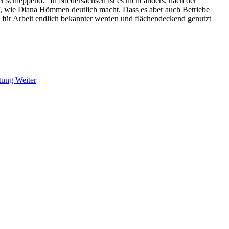
r schleppend." In Niedersachsen ist es nicht anders, nach der
arf, wie Diana Hömmen deutlich macht. Dass es aber auch Betriebe
et für Arbeit endlich bekannter werden und flächendeckend genutzt
atung
Weiter