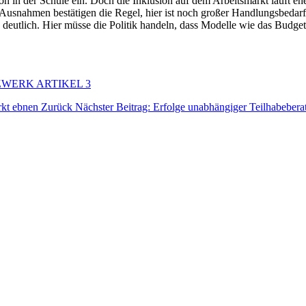
ion in der Schule ein. Doch die Inklusion auf dem Arbeitsmarkt läuft ehe
n - Ausnahmen bestätigen die Regel, hier ist noch großer Handlungsbed
ch deutlich. Hier müsse die Politik handeln, dass Modelle wie das Budg
 NETZWERK ARTIKEL 3
arkt ebnen
Zurück
Nächster Beitrag: Erfolge unabhängiger Teilhabeber