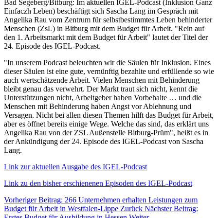
Bad Segeberg/Bitburg:
Im aktuellen IGEL-Podcast (Inklusion Ganz
Einfaczh Leben) beschäftigt sich Sascha Lang im Gespräch mit
Angelika Rau vom Zentrum für selbstbestimmtes Leben behinderter
Menschen (ZsL) in Bitburg mit dem Budget für Arbeit. "Rein auf
den 1. Arbeitsmarkt mit dem Budget für Arbeit" lautet der Titel der
24. Episode des IGEL-Podcast.
"In unserem Podcast beleuchten wir die Säulen für Inklusion. Eines
dieser Säulen ist eine gute, vernünftig bezahlte und erfüllende so wie
auch wertschätzende Arbeit. Vielen Menschen mit Behinderung
bleibt genau das verwehrt. Der Markt traut sich nicht, kennt die
Unterstützungen nicht, Arbeitgeber haben Vorbehalte … und die
Menschen mit Behinderung haben Angst vor Ablehnung und
Versagen. Nicht bei allen diesen Themen hilft das Budget für Arbeit,
aber es öffnet bereits einige Wege. Welche das sind, das erklärt uns
Angelika Rau von der ZSL Außenstelle Bitburg-Prüm", heißt es in
der Ankündigung der 24. Episode des IGEL-Podcast von Sascha
Lang.
Link zur aktuellen Ausgabe des IGEL-Podcast
Link zu den bisher erschienenen Episoden des IGEL-Podcast
Vorheriger Beitrag: 266 Unternehmen erhalten Leistungen zum
Budget für Arbeit in Westfalen-Lippe
Zurück
Nächster Beitrag:
Erstes Budget für Ausbildung in Hessen
Weiter